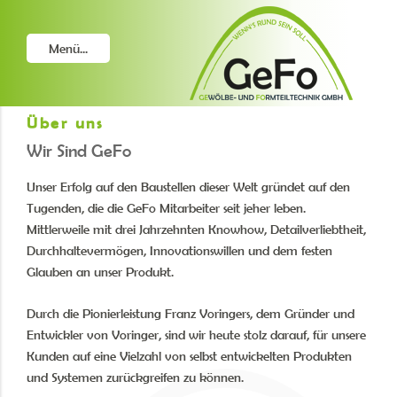
GEFO GEWÖLBE UND
Wenn's rund sein soll: GeFo
Zum
Menü...
FORMTEILTECHNIK GMBH
Inhalt
springen
Über uns
Wir Sind GeFo
Unser Erfolg auf den Baustellen dieser Welt gründet auf den
Tugenden, die die GeFo Mitarbeiter seit jeher leben.
Mittlerweile mit drei Jahrzehnten Knowhow, Detailverliebtheit,
Durchhaltevermögen, Innovationswillen und dem festen
Glauben an unser Produkt.
Durch die Pionierleistung Franz Voringers, dem Gründer und
Entwickler von Voringer, sind wir heute stolz darauf, für unsere
Kunden auf eine Vielzahl von selbst entwickelten Produkten
und Systemen zurückgreifen zu können.